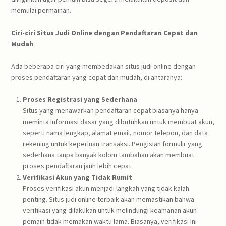
memulai permainan.
Ciri-ciri Situs Judi Online dengan Pendaftaran Cepat dan
Mudah
Ada beberapa ciri yang membedakan situs judi online dengan
proses pendaftaran yang cepat dan mudah, di antaranya:
Proses Registrasi yang Sederhana
Situs yang menawarkan pendaftaran cepat biasanya hanya
meminta informasi dasar yang dibutuhkan untuk membuat akun,
seperti nama lengkap, alamat email, nomor telepon, dan data
rekening untuk keperluan transaksi. Pengisian formulir yang
sederhana tanpa banyak kolom tambahan akan membuat
proses pendaftaran jauh lebih cepat.
Verifikasi Akun yang Tidak Rumit
Proses verifikasi akun menjadi langkah yang tidak kalah
penting. Situs judi online terbaik akan memastikan bahwa
verifikasi yang dilakukan untuk melindungi keamanan akun
pemain tidak memakan waktu lama. Biasanya, verifikasi ini