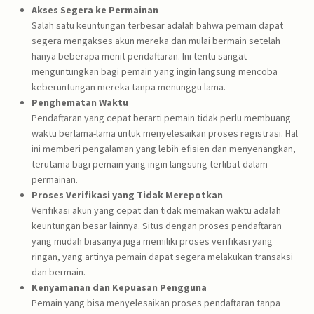
Akses Segera ke Permainan
Salah satu keuntungan terbesar adalah bahwa pemain dapat
segera mengakses akun mereka dan mulai bermain setelah
hanya beberapa menit pendaftaran. Ini tentu sangat
menguntungkan bagi pemain yang ingin langsung mencoba
keberuntungan mereka tanpa menunggu lama.
Penghematan Waktu
Pendaftaran yang cepat berarti pemain tidak perlu membuang
waktu berlama-lama untuk menyelesaikan proses registrasi. Hal
ini memberi pengalaman yang lebih efisien dan menyenangkan,
terutama bagi pemain yang ingin langsung terlibat dalam
permainan.
Proses Verifikasi yang Tidak Merepotkan
Verifikasi akun yang cepat dan tidak memakan waktu adalah
keuntungan besar lainnya. Situs dengan proses pendaftaran
yang mudah biasanya juga memiliki proses verifikasi yang
ringan, yang artinya pemain dapat segera melakukan transaksi
dan bermain.
Kenyamanan dan Kepuasan Pengguna
Pemain yang bisa menyelesaikan proses pendaftaran tanpa