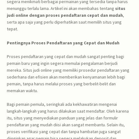
segera menikmati berbagai permainan yang tersedia tanpa harus
menunggu terlalu lama. Artikel ini akan membahas tentang
situs
judi online dengan proses pendaftaran cepat dan mudah
,
serta apa saja yang perlu diperhatikan saat memilih situs yang
tepat.
Pentingnya Proses Pendaftaran yang Cepat dan Mudah
Proses pendaftaran yang cepat dan mudah sangat penting bagi
pemain baru yang ingin segera memulai pengalaman berjudi
mereka. Situs judi online yang memiliki prosedur pendaftaran yang
sederhana dan efisien akan memberikan kenyamanan lebih bagi
pemain, tanpa harus melalui proses yang berbelit-belit dan
memakan waktu.
Bagi pemain pemula, seringkali ada kekhawatiran mengenai
langkah-langkah yang harus dilakukan saat mendaftar. Oleh karena
itu, situs yang menyediakan panduan yang jelas dan formulir
pendaftaran yang mudah diisi akan sangat membantu. Selain itu,
proses verifikasi yang cepat dan tanpa hambatan juga sangat
diinginkan agar pemain bisa segera melakukan deposit dan