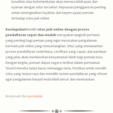
kesulitan atau keterlambatan akan merasa lebih puas dan
nyaman dengan situs tersebut. Kepuasan pengguna ini penting
untuk meningkatkan loyalitas dan kepercayaan pemain
terhadap situs judi online.
Kesimpulan
Memilih
situs judi online dengan proses
pendaftaran cepat dan mudah
merupakan langkah pertama
yang penting bagi pemain yang ingin merasakan pengalaman
bermain judi online yang menyenangkan. Situs yang menawarkan
proses pendaftaran sederhana, verifikasi yang cepat, dan panduan
yang jelas akan memberikan kenyamanan lebih bagi pemain baru.
Dengan begitu, pemain dapat segera terlibat dalam permainan
favorit mereka tanpa harus menunggu lama. Pastikan untuk memilih
situs yang terpercaya dan memiliki sistem pendaftaran yang efisien
agar pengalaman berjudi Anda lebih lancar dan memuaskan.
Bookmark the
permalink
.