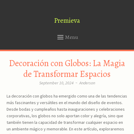
Premieva
Menu
SKIP
Decoración con Globos: La Magia
TO
CONTENT
de Transformar Espacios
September 10, 2024
~
Anderson
La decoración con globos ha emergido como una de las tendencias
más fascinantes y versátiles en el mundo del diseño de eventos.
Desde bodas y cumpleaños hasta inauguraciones y celebraciones
corporativas, los globos no solo aportan color y alegría, sino que
también tienen la capacidad de transformar cualquier espacio en
un ambiente mágico y memorable. En este artículo, exploraremos