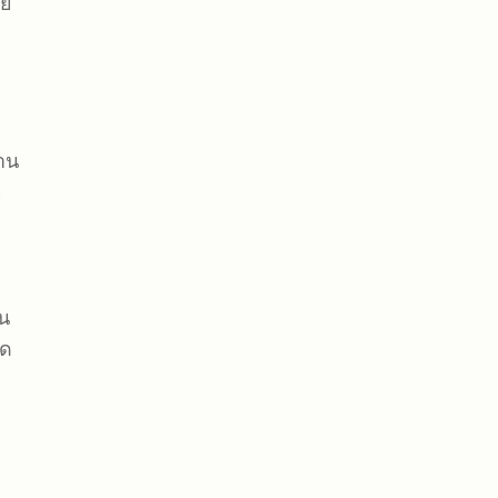
าย
าน
ย
ัน
นด