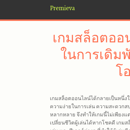
Premieva
เกมสล็อตออน
ในการเดิมพั
โ
เกมสล็อตออนไลน์ได้กลายเป็นหนึ่งใ
ความง่ายในการเล่น ความสะดวกสบ
หลากหลาย จึงทำให้เกมนี้ไม่เพียงแต่
เปลี่ยนชีวิตผู้เล่นได้หากโชคดี เ