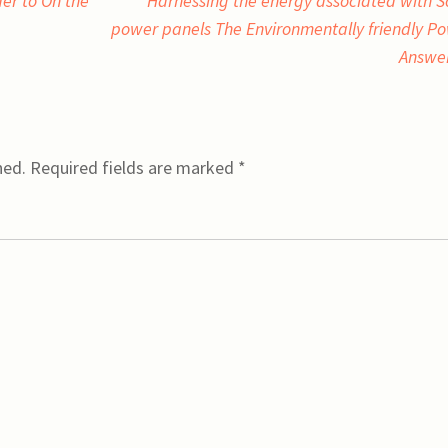
er to On the
Harnessing the energy associated with S
power panels The Environmentally friendly P
Answe
hed.
Required fields are marked
*