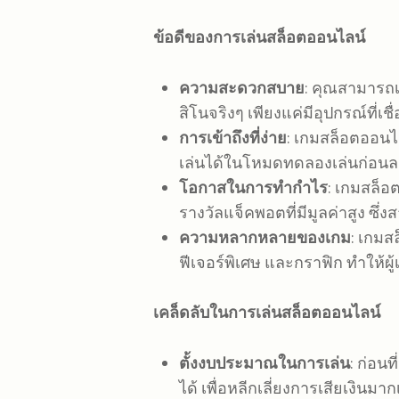
ข้อดีของการเล่นสล็อตออนไลน์
ความสะดวกสบาย
: คุณสามารถเล
สิโนจริงๆ เพียงแค่มีอุปกรณ์ที่เช
การเข้าถึงที่ง่าย
: เกมสล็อตออนไล
เล่นได้ในโหมดทดลองเล่นก่อนลง
โอกาสในการทำกำไร
: เกมสล็อ
รางวัลแจ็คพอตที่มีมูลค่าสูง ซึ่งส
ความหลากหลายของเกม
: เกมส
ฟีเจอร์พิเศษ และกราฟิก ทำให้ผู
เคล็ดลับในการเล่นสล็อตออนไลน์
ตั้งงบประมาณในการเล่น
: ก่อน
ได้ เพื่อหลีกเลี่ยงการเสียเงินมา