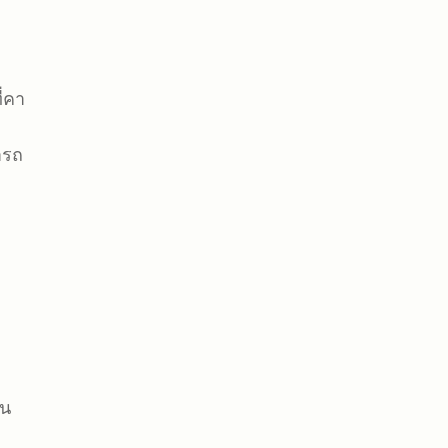
ี่คา
ารถ
ัน