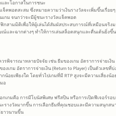
สนุกและโอกาสในการชนะ
่มีแจ็คพอตสะสม ซึ่งหมายความว่าเงินรางวัลจะเพิ่มขึ้นเรื่อยๆ
ในเกม จนกว่าจะมีผู้ชนะรางวัลแจ็คพอต
ฟิกสามมิติเพื่อให้ผู้เล่นได้สัมผัสประสบการณ์ที่เหมือนจริง
กษณ์และฉากต่างๆ ทำให้การเล่นสล็อตสนุกและตื่นเต้นยิ่งขึ้น
น ควรพิจารณาหลายปัจจัย เช่น ธีมของเกม อัตราการจ่ายเงิน
เกม อัตราการจ่ายเงิน (Return to Player) เป็นตัวเลขที่บ่
มากน้อยเพียงใด โดยทั่วไปเกมที่มี RTP สูงจะมีความเสี่ยงน้อ
สมอ
อกเกมคือ การมีโบนัสพิเศษ ฟรีสปิน หรือการเปิดฟีเจอร์รอบ
นะรางวัลมากขึ้น การเลือกธีมที่คุณชอบและมีความสนุกสน
้ยาวนานขึ้น