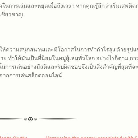
ในการเล่นและหยุดเมื่อถึงเวลา หากคุณรู้สึกว่าเริ่มเสพติด
เชี่ยวชาญ
ถให้ความสนุกสนานและมีโอกาสในการทำกำไรสูง ด้วยรูปแ
าย ทำให้มันเป็นที่นิยมในหมู่ผู้เล่นทั่วโลก อย่างไรก็ตาม กา
ั้นการเล่นอย่างมีสติและรับผิดชอบจึงเป็นสิ่งสำคัญที่สุดที่จ
สุดจากการเล่นสล็อตออนไลน์