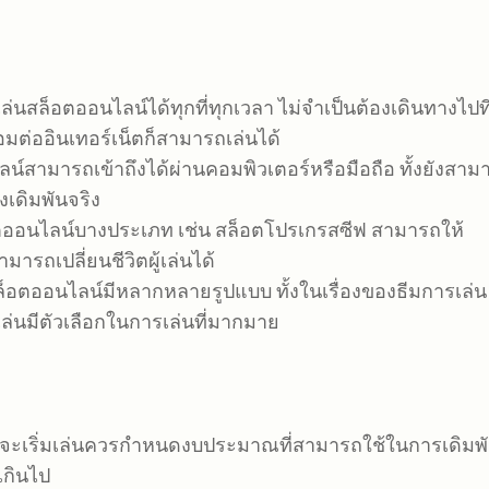
่นสล็อตออนไลน์ได้ทุกที่ทุกเวลา ไม่จำเป็นต้องเดินทางไปท
ื่อมต่ออินเทอร์เน็ตก็สามารถเล่นได้
น์สามารถเข้าถึงได้ผ่านคอมพิวเตอร์หรือมือถือ ทั้งยังสาม
เดิมพันจริง
ตออนไลน์บางประเภท เช่น สล็อตโปรเกรสซีฟ สามารถให้
ามารถเปลี่ยนชีวิตผู้เล่นได้
ล็อตออนไลน์มีหลากหลายรูปแบบ ทั้งในเรื่องของธีมการเล่น
้เล่นมีตัวเลือกในการเล่นที่มากมาย
ที่จะเริ่มเล่นควรกำหนดงบประมาณที่สามารถใช้ในการเดิมพ
กเกินไป