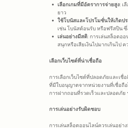
เลือกเกมที่มีอัตราการจ่ายสูง
: เ
ยาว
ใช้โบนัสและโปรโมชั่นให้เกิดป
เช่น โบนัสต้อนรับ หรือฟรีสปิน
เล่นอย่างมีสติ
: การเล่นสล็อตออน
สนุกหรือเสียเงินไปมากเกินไป ค
เลือกเว็บไซต์ที่น่าเชื่อถือ
การเลือกเว็บไซต์ที่ปลอดภัยและเชื่
ที่มีใบอนุญาตจากหน่วยงานที่เชื่อถือได
การฝากถอนที่รวดเร็วและปลอดภัย รว
การเล่นอย่างรับผิดชอบ
การเล่นสล็อตออนไลน์ควรเล่นอย่าง