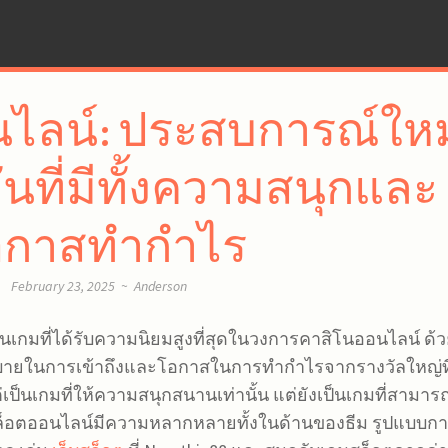
ไลน์: ประสบการณ์ใหม
นที่มีทั้งความสนุกและ
อกาสทำกำไร
February 23, 2025
~
Anderson
นเกมที่ได้รับความนิยมสูงที่สุดในวงการคาสิโนออนไลน์ ด้
ายในการเข้าถึงและโอกาสในการทำกำไรจากรางวัลใหญ่ที
เป็นเกมที่ให้ความสนุกสนานเท่านั้น แต่ยังเป็นเกมที่สามาร
กมสล็อตออนไลน์มีความหลากหลายทั้งในด้านของธีม รูปแบบก