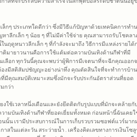
โอกาสที่จะประสบความสำเร็จในลีกฟุตบอลระดับชาตินั้นอยู่ข
็กๆ ประเภทใดดีกว่า ซึ่งมีวิธีแก้ปัญหาด้วยเทคนิคการทำ
ญหาลีกเล็ก ๆ น้อย ๆ ที่ไม่มีค่าใช้จ่าย คุณสามารถรับโชคลา
นฤดูหนาวลีกเล็ก ๆ ที่กำลังจะมาถึง วิธีการมีแหล่งรายได้
บชาติมายาวนานคือการใช้แต้มต่อความบันเทิงด้านกีฬาที่มี
ณเลือก ทุกวันนี้คุณจะพบว่าผู้พิการมีเจตนาที่จะฉีกคุณออก
้องมีสติสัมปชัญญะอย่างน่าทึ่ง คุณตัดสินใจที่จะทำการบ้าน
ที่มีคุณสมบัติเหมาะสมซึ่งมักจะรับประกันอัตราส่วนที่ยอด
มกว่า
ียงใช้เวลาหนึ่งเดือนและยังยึดติดกับรูปแบบที่มักจะคล้ายกั
ามบันเทิงด้านกีฬาที่ยอดเยี่ยมทั้งหมด ก่อนหน้านี้ฉันเคยใช
เดือนนั้น เรามีประสบการณ์ในการเก็บรวบรวมซอฟต์แวร์มาก
ับโอกาสในแต่ละวัน สระว่ายน้ำ . เครื่องคิดเลขทางการเงินโซลู