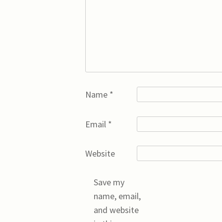
Name
*
Email
*
Website
Save my
name, email,
and website