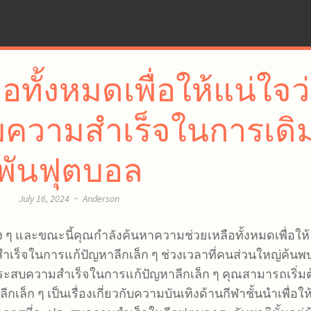
ทั้งหมดเพื่อให้แน่ใจว
ความสำเร็จในการเดิ
พันฟุตบอล
July 16, 2024
~
Anderson
ิง ๆ และขณะนี้คุณกำลังค้นหาความช่วยเหลือทั้งหมดเพื่อให้
ำเร็จในการแก้ปัญหาลีกเล็ก ๆ ช่วงเวลาที่คนส่วนใหญ่ค้นพ
ประสบความสำเร็จในการแก้ปัญหาลีกเล็ก ๆ คุณสามารถเริ่มต
กเล็ก ๆ เป็นเรื่องเกี่ยวกับความบันเทิงด้านกีฬาชั้นนำเพื่อให