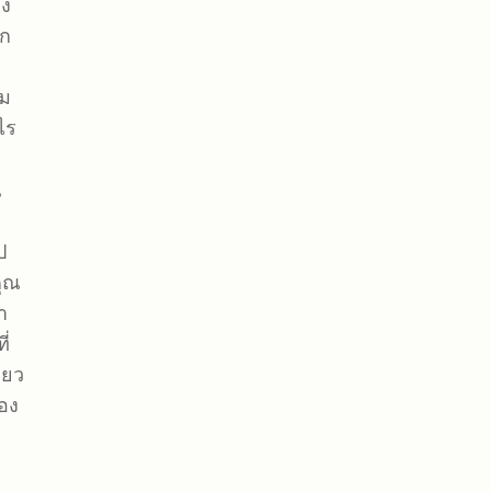
ยง
อก
ยม
ไร
น
ป
คุณ
า
ี่
ียว
้อง